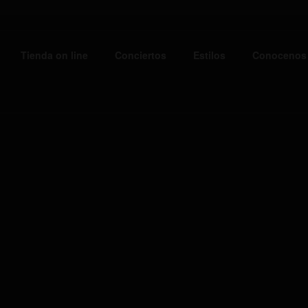
E ONE BEER
Tienda on line
Conciertos
Estilos
Conocenos
eros Artesanos