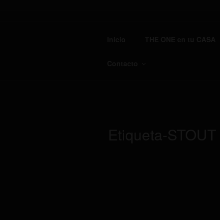
Saltar
al
TH
contenido
Inicio
THE ONE en tu CASA
Cervec
Contacto
Etiqueta-STOUT