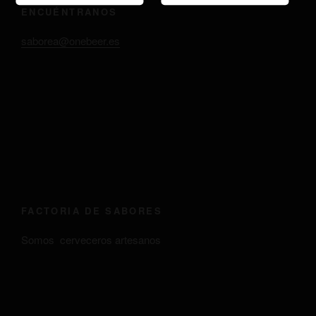
ENCUÉNTRANOS
saborea@onebeer.es
FACTORIA DE SABORES
Somos cerveceros artesanos