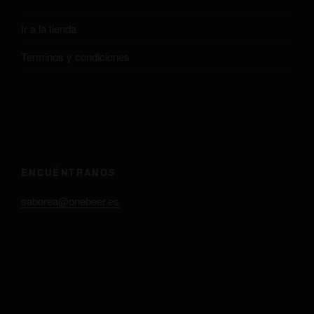
Ir a la tienda
Terminos y condiciones
ENCUÉNTRANOS
saborea@onebeer.es