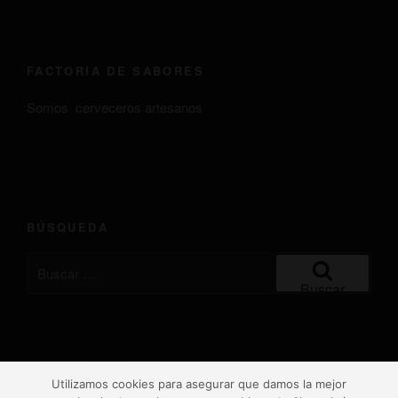
FACTORIA DE SABORES
Somos cerveceros artesanos
BÚSQUEDA
Buscar
por:
Buscar
Facebook
Twitter
Youtube
Utilizamos cookies para asegurar que damos la mejor