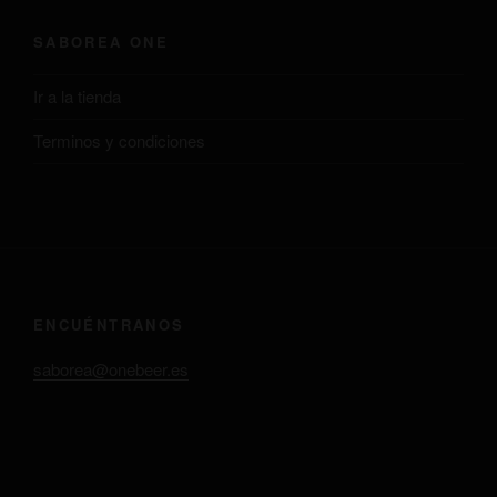
SABOREA ONE
Ir a la tienda
Terminos y condiciones
ENCUÉNTRANOS
saborea@onebeer.es