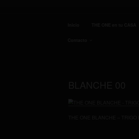
Saltar
al
TH
contenido
Inicio
THE ONE en tu CASA
Cervec
Contacto
BLANCHE 00
THE ONE BLANCHE – TRIGO