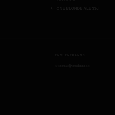
Entrada
ANTERIOR
de
anterior:
ONE BLONDE ALE 33cl
entradas
ENCUÉNTRANOS
saborea@onebeer.es