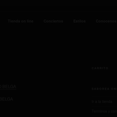
E ONE BEER
Tienda on line
Conciertos
Estilos
Conocenos
eros Artesanos
CARRITO
SABOREA ON
 BELGA
Ir a la tienda
Terminos y con